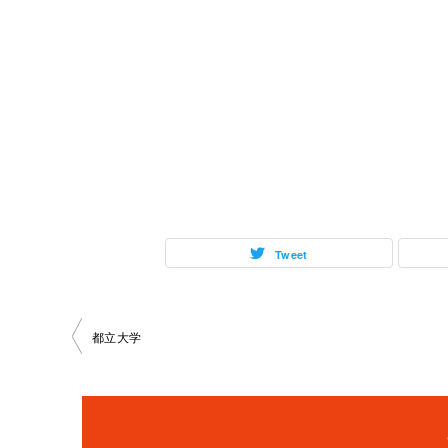
Tweet
投
都立大学
稿
ナ