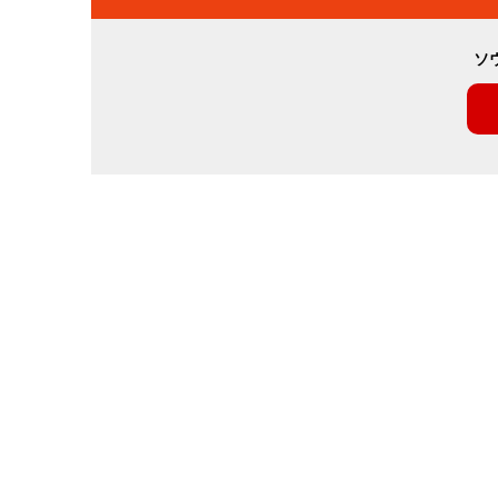
ビ
ソ
ゲ
ー
シ
ョ
ン