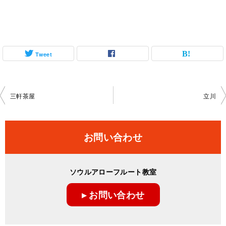
Tweet
投
三軒茶屋
立川
稿
ナ
お問い合わせ
ビ
ゲ
ソウルアローフルート教室
ー
▸ お問い合わせ
シ