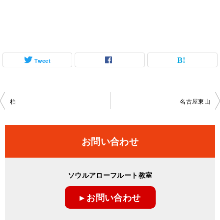
Tweet
投
柏
名古屋東山
稿
ナ
お問い合わせ
ビ
ゲ
ソウルアローフルート教室
ー
▸ お問い合わせ
シ