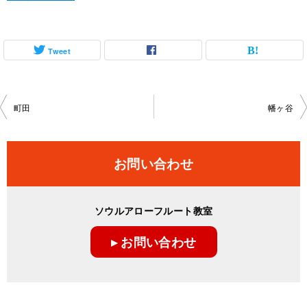
Tweet
投
町田
幡ヶ谷
稿
ナ
お問い合わせ
ビ
ゲ
ソウルアローフルート教室
ー
▸ お問い合わせ
シ
ョ