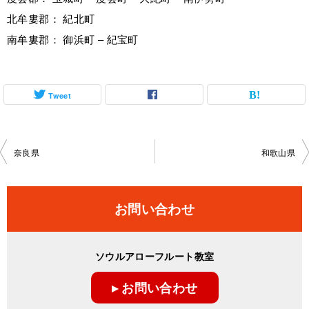
北牟婁郡： 紀北町
南牟婁郡： 御浜町 – 紀宝町
Tweet
投
奈良県
和歌山県
稿
ナ
お問い合わせ
ビ
ゲ
ソウルアローフルート教室
ー
▸ お問い合わせ