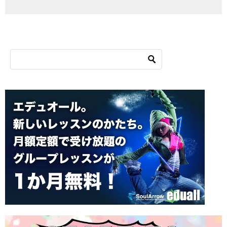
シ
ョ
ン