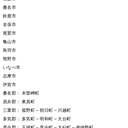
桑名市
鈴鹿市
名張市
尾鷲市
亀山市
鳥羽市
熊野市
いなべ市
志摩市
伊賀市
桑名郡： 木曽岬町
員弁郡： 東員町
三重郡： 菰野町 – 朝日町 – 川越町
多気郡： 多気町 – 明和町 – 大台町
度会郡： 玉城町 – 度会町 – 大紀町 – 南伊勢町