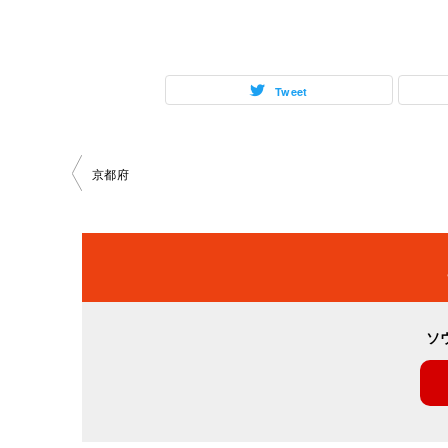
Tweet
投
京都府
稿
ナ
ビ
ソ
ゲ
ー
シ