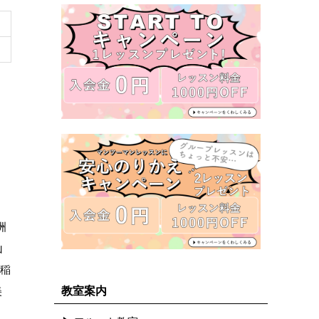
洲
山
 稲
教室案内
美