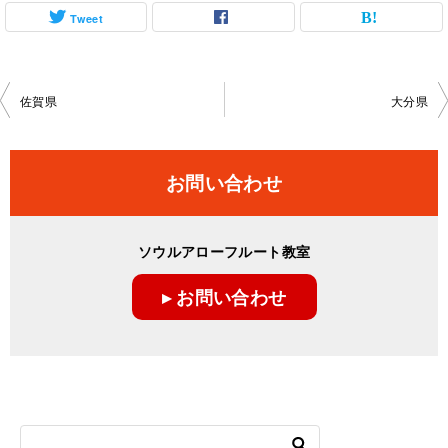
Tweet
投
佐賀県
大分県
稿
ナ
お問い合わせ
ビ
ゲ
ソウルアローフルート教室
ー
▸ お問い合わせ
シ
ョ
ン