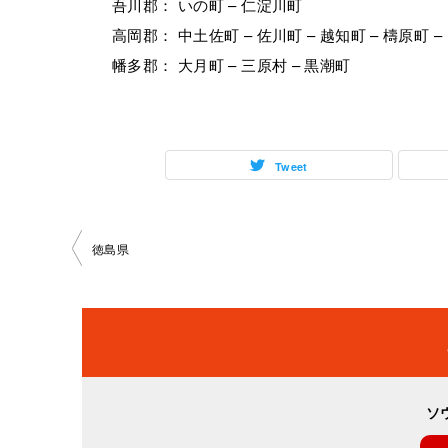
吾川郡： いの町 – 仁淀川町
高岡郡： 中土佐町 – 佐川町 – 越知町 – 檮原町 –
幡多郡： 大月町 – 三原村 – 黒潮町
Tweet
投
徳島県
稿
ナ
ビ
ソ
ゲ