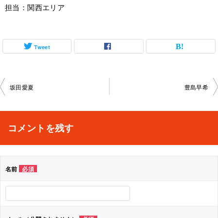
担当：関西エリア
Tweet
投
坂田愛夏
豊島早希
稿
ナ
コメントを残す
ビ
ゲ
名前
必須
ー
シ
ョ